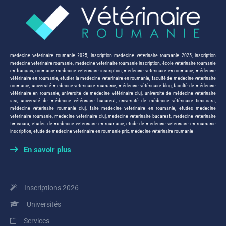
medecine veterinaire roumanie 2025
,
inscription medecine veterinaire roumanie 2025
,
inscription
medecine veterinaire roumanie
,
medecine veterinaire roumanie inscription
,
école vétérinaire roumanie
en français
,
roumanie medecine veterinaire inscription
,
medecine veterinaire en roumanie
,
médecine
vétérinaire en roumanie
,
etudier la medecine veterinaire en roumanie
,
faculté de médecine veterinaire
roumanie
,
université medecine veterinaire roumanie
,
médecine vétérinaire blog
,
faculté de médecine
vétérinaire en roumanie
,
université de médecine vétérinaire cluj
,
université de médecine vétérinaire
iasi
,
université de médecine vétérinaire bucarest
,
université de médecine vétérinaire timisoara
,
médecine vétérinaire roumanie cluj
,
faire medecine veterinaire en roumanie
,
etudes medecine
veterinaire roumanie
,
medecine veterinaire cluj
,
medecine veterinaire bucarest
,
medecine veterinaire
timisoara
,
etudes de medecine veterinaire en roumanie
,
etude de medecine veterinaire en roumanie
inscription
,
etude de medecine veterinaire en roumanie prix
,
médecine vétérinaire roumanie
En savoir plus
Inscriptions 2026
Universités
Services