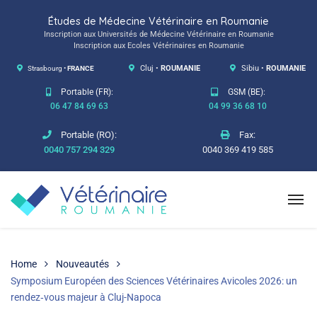
Études de Médecine Vétérinaire en Roumanie
Inscription aux Universités de Médecine Vétérinaire en Roumanie
Inscription aux Ecoles Vétérinaires en Roumanie
Strasbourg •
FRANCE
Cluj •
ROUMANIE
Sibiu •
ROUMANIE
Portable (FR):
GSM (BE):
06 47 84 69 63
04 99 36 68 10
Portable (RO):
Fax:
0040 757 294 329
0040 369 419 585
Home
Nouveautés
Symposium Européen des Sciences Vétérinaires Avicoles 2026: un
rendez‑vous majeur à Cluj-Napoca