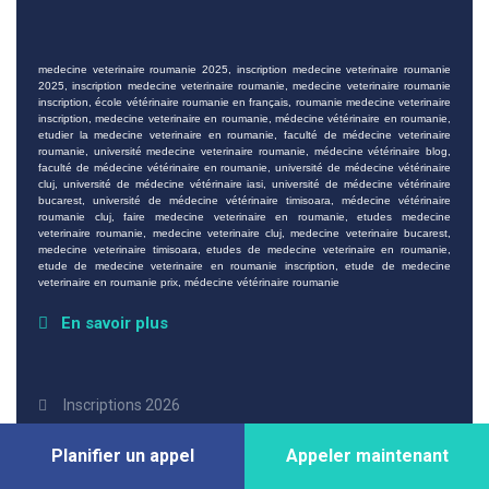
medecine veterinaire roumanie 2025
,
inscription medecine veterinaire roumanie
2025
,
inscription medecine veterinaire roumanie
,
medecine veterinaire roumanie
inscription
,
école vétérinaire roumanie en français
,
roumanie medecine veterinaire
inscription
,
medecine veterinaire en roumanie
,
médecine vétérinaire en roumanie
,
etudier la medecine veterinaire en roumanie
,
faculté de médecine veterinaire
roumanie
,
université medecine veterinaire roumanie
,
médecine vétérinaire blog
,
faculté de médecine vétérinaire en roumanie
,
université de médecine vétérinaire
cluj
,
université de médecine vétérinaire iasi
,
université de médecine vétérinaire
bucarest
,
université de médecine vétérinaire timisoara
,
médecine vétérinaire
roumanie cluj
,
faire medecine veterinaire en roumanie
,
etudes medecine
veterinaire roumanie
,
medecine veterinaire cluj
,
medecine veterinaire bucarest
,
medecine veterinaire timisoara
,
etudes de medecine veterinaire en roumanie
,
etude de medecine veterinaire en roumanie inscription
,
etude de medecine
veterinaire en roumanie prix
,
médecine vétérinaire roumanie
En savoir plus
Inscriptions 2026
Universités
Planifier un appel
Appeler maintenant
Services