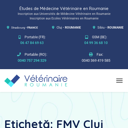
Études de Médecine Vétérinaire en Roumanie
Inscription aux Universités de Médecine Vétérinaire en Roumanie
Inscription aux Ecoles Vétérinaires en Roumanie
Strasbourg •
FRANCE
Cluj •
ROUMANIE
Sibiu •
ROUMANIE
Portable (FR):
GSM (BE):
06 47 84 69 63
04 99 36 68 10
Portable (RO):
Fax:
0040 757 294 329
0040 369 419 585
Etichetă:
FMV Cluj