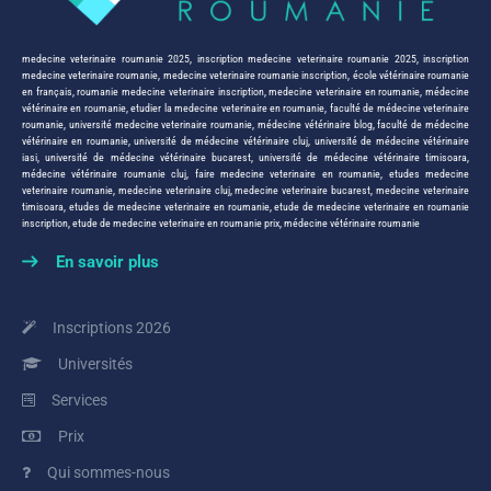
medecine veterinaire roumanie 2025
,
inscription medecine veterinaire roumanie 2025
,
inscription
medecine veterinaire roumanie
,
medecine veterinaire roumanie inscription
,
école vétérinaire roumanie
en français
,
roumanie medecine veterinaire inscription
,
medecine veterinaire en roumanie
,
médecine
vétérinaire en roumanie
,
etudier la medecine veterinaire en roumanie
,
faculté de médecine veterinaire
roumanie
,
université medecine veterinaire roumanie
,
médecine vétérinaire blog
,
faculté de médecine
vétérinaire en roumanie
,
université de médecine vétérinaire cluj
,
université de médecine vétérinaire
iasi
,
université de médecine vétérinaire bucarest
,
université de médecine vétérinaire timisoara
,
médecine vétérinaire roumanie cluj
,
faire medecine veterinaire en roumanie
,
etudes medecine
veterinaire roumanie
,
medecine veterinaire cluj
,
medecine veterinaire bucarest
,
medecine veterinaire
timisoara
,
etudes de medecine veterinaire en roumanie
,
etude de medecine veterinaire en roumanie
inscription
,
etude de medecine veterinaire en roumanie prix
,
médecine vétérinaire roumanie
En savoir plus
Inscriptions 2026
Universités
Services
Prix
Qui sommes-nous