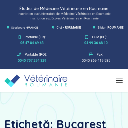
Études de Médecine Vétérinaire en Roumanie
Inscription aux Universités de Médecine Vétérinaire en Roumanie
Inscription aux Ecoles Vétérinaires en Roumanie
Strasbourg •
FRANCE
Cluj •
ROUMANIE
Sibiu •
ROUMANIE
Portable (FR):
GSM (BE):
06 47 84 69 63
04 99 36 68 10
Portable (RO):
Fax:
0040 757 294 329
0040 369 419 585
Etichetă:
Bucarest