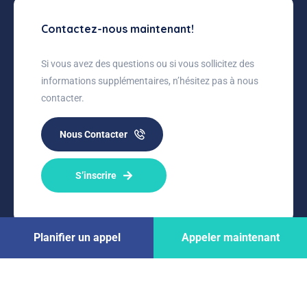
Contactez-nous maintenant!
Si vous avez des questions ou si vous sollicitez des
informations supplémentaires, n’hésitez pas à nous
contacter.
Nous Contacter
S’inscrire
Planifier un appel
Appeler maintenant
© 2026 Médecine Vétérinaire Roumanie
•
developed by
Webgraphic
•
Tous les droits sont réservés.