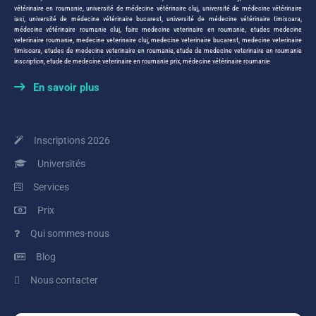
vétérinaire en roumanie
,
université de médecine vétérinaire cluj
,
université de médecine vétérinaire
iasi
,
université de médecine vétérinaire bucarest
,
université de médecine vétérinaire timisoara
,
médecine vétérinaire roumanie cluj
,
faire medecine veterinaire en roumanie
,
etudes medecine
veterinaire roumanie
,
medecine veterinaire cluj
,
medecine veterinaire bucarest
,
medecine veterinaire
timisoara
,
etudes de medecine veterinaire en roumanie
,
etude de medecine veterinaire en roumanie
inscription
,
etude de medecine veterinaire en roumanie prix
,
médecine vétérinaire roumanie
En savoir plus
Inscriptions 2026
Universités
Services
Prix
Qui sommes-nous
Blog
Nous contacter