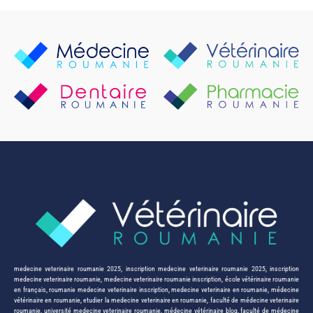
medecine veterinaire roumanie 2025
,
inscription medecine veterinaire roumanie 2025
,
inscription
medecine veterinaire roumanie
,
medecine veterinaire roumanie inscription
,
école vétérinaire roumanie
en français
,
roumanie medecine veterinaire inscription
,
medecine veterinaire en roumanie
,
médecine
vétérinaire en roumanie
,
etudier la medecine veterinaire en roumanie
,
faculté de médecine veterinaire
roumanie
,
université medecine veterinaire roumanie
,
médecine vétérinaire blog
,
faculté de médecine